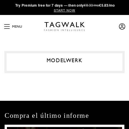
·
Try
Premium
free for 7 days — then only
€8.33/mo
€5.83/mo
START NOW
MENU
MODELWERK
Compra el último informe