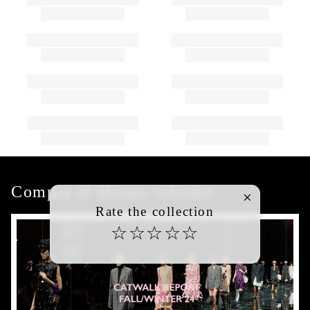
Compra el último informe
Rate the collection
☆
☆
☆
☆
☆