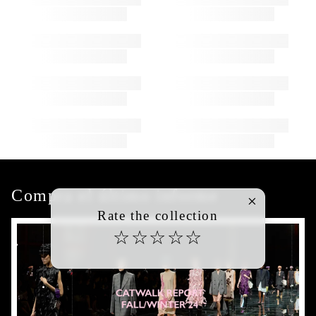
Compra el último informe
Rate the collection
☆
☆
☆
☆
☆