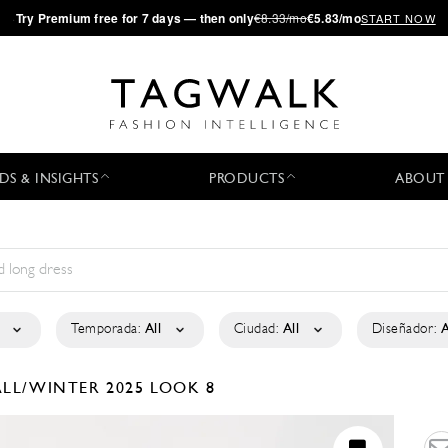
·
Try
Premium
free for 7 days — then only
€8.33/mo
€5.83/mo
START NOW
DS & INSIGHTS
PRODUCTS
ABOUT
Temporada:
All
Ciudad:
All
Diseñador:
A
ALL/WINTER 2025
LOOK 8