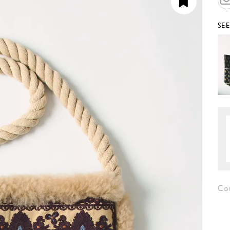
SE
Co