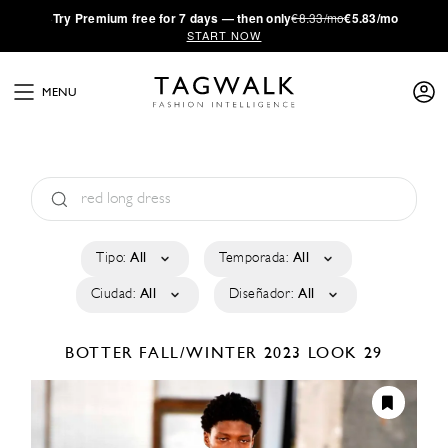
·
Try
Premium
free for 7 days — then only
€8.33/mo
€5.83/mo
START NOW
MENU
Tipo:
All
Temporada:
All
Ciudad:
All
Diseñador:
All
BOTTER
FALL/WINTER 2023
LOOK 29