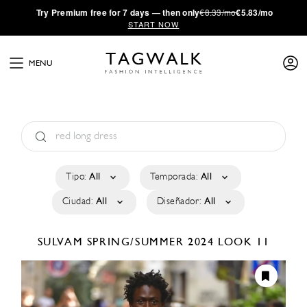
·
Try
Premium
free for 7 days — then only
€8.33/mo
€5.83/mo
START NOW
MENU
Tipo:
All
Temporada:
All
Ciudad:
All
Diseñador:
All
SULVAM
SPRING/SUMMER 2024
LOOK 11