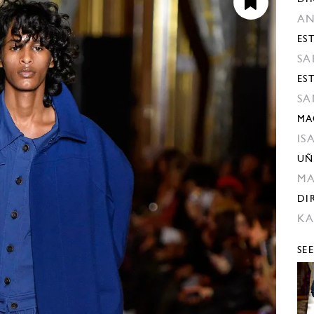
AN
EST
SA
ES
SA
MA
IS
UÑ
M
DI
KA
SE