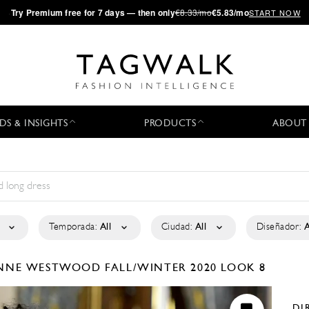
·
Try
Premium
free for 7 days — then only
€8.33/mo
€5.83/mo
START NOW
DS & INSIGHTS
PRODUCTS
ABOUT
Temporada:
All
Ciudad:
All
Diseñador:
A
IENNE WESTWOOD
FALL/WINTER 2020
LOOK 8
DI