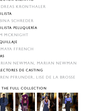
DREAS KRONTHALER
ILISTA
BINA SCHREDER
TILISTA PELUQUERÍA
M MCKNIGHT
QUILLAJE
AMAYA FFRENCH
AS
ARIAN NEWMAN,
MARIAN NEWMAN
RECTORES DE CASTING
REN PFRUNDER,
LISE DE LA BROSSE
E THE FULL COLLECTION