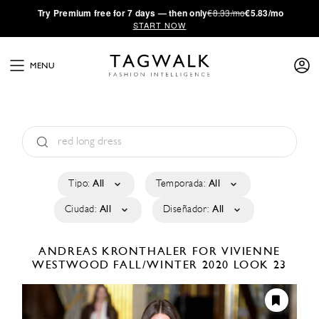
·
Try
Premium
free for 7 days — then only
€8.33/mo
€5.83/mo
START NOW
MENU
Tipo:
All
Temporada:
All
Ciudad:
All
Diseñador:
All
ANDREAS KRONTHALER FOR VIVIENNE
WESTWOOD
FALL/WINTER 2020
LOOK 23