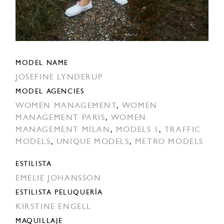
MODEL NAME
JOSEFINE LYNDERUP
MODEL AGENCIES
WOMEN MANAGEMENT
,
WOMEN
MANAGEMENT PARIS
,
WOMEN
MANAGEMENT MILAN
,
MODELS 1
,
TRAFFIC
MODELS
,
UNIQUE MODELS
,
METRO MODELS
ESTILISTA
EMELIE JOHANSSON
ESTILISTA PELUQUERÍA
KIRSTINE ENGELL
MAQUILLAJE