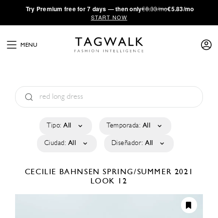
·
Try
Premium
free for 7 days — then only
€8.33/mo
€5.83/mo
START NOW
MENU
Tipo:
All
Temporada:
All
Ciudad:
All
Diseñador:
All
CECILIE BAHNSEN
SPRING/SUMMER 2021
LOOK 12