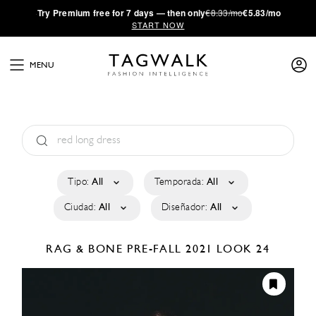
·
Try
Premium
free for 7 days — then only
€8.33/mo
€5.83/mo
START NOW
MENU
Tipo:
All
Temporada:
All
Ciudad:
All
Diseñador:
All
RAG & BONE
PRE-FALL 2021
LOOK 24