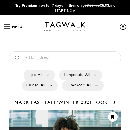
·
Try
Premium
free for 7 days — then only
€8.33/mo
€5.83/mo
START NOW
MENU
Tipo:
All
Temporada:
All
Ciudad:
All
Diseñador:
All
MARK FAST
FALL/WINTER 2021
LOOK 10