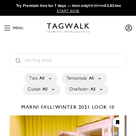
·
Try
Premium
free for 7 days — then only
€8.33/mo
€5.83/mo
START NOW
MENU
Tipo:
All
Temporada:
All
Ciudad:
All
Diseñador:
All
MARNI
FALL/WINTER 2021
LOOK 10