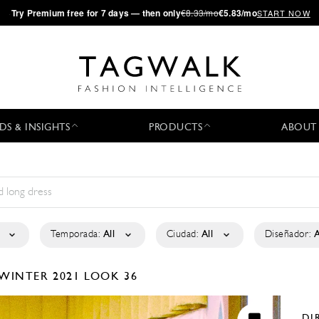
·
Try
Premium
free for 7 days — then only
€8.33/mo
€5.83/mo
START NOW
DS & INSIGHTS
PRODUCTS
ABOUT
Temporada:
All
Ciudad:
All
Diseñador:
A
/WINTER 2021
LOOK 36
DI