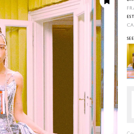
FR
EST
CA
SE
Co