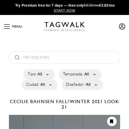
·
Try
Premium
free for 7 days — then only
€8.33/mo
€5.83/mo
START NOW
MENU
Tipo:
All
Temporada:
All
Ciudad:
All
Diseñador:
All
CECILIE BAHNSEN
FALL/WINTER 2021
LOOK
21