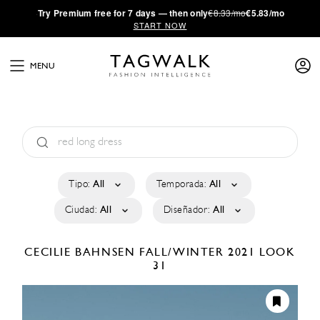
·
Try
Premium
free for 7 days — then only
€8.33/mo
€5.83/mo
START NOW
MENU
Tipo:
All
Temporada:
All
Ciudad:
All
Diseñador:
All
CECILIE BAHNSEN
FALL/WINTER 2021
LOOK
31