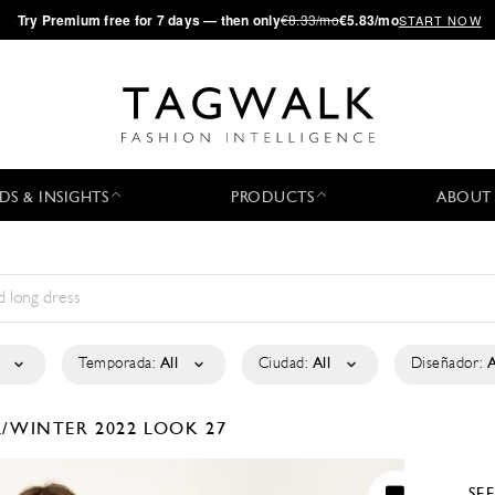
·
Try
Premium
free for 7 days — then only
€8.33/mo
€5.83/mo
START NOW
DS & INSIGHTS
PRODUCTS
ABOUT
Temporada:
All
Ciudad:
All
Diseñador:
A
L/WINTER 2022
LOOK 27
SE