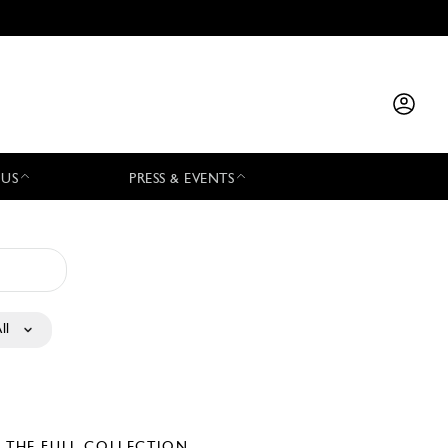
 US
PRESS & EVENTS
ll
E THE FULL COLLECTION