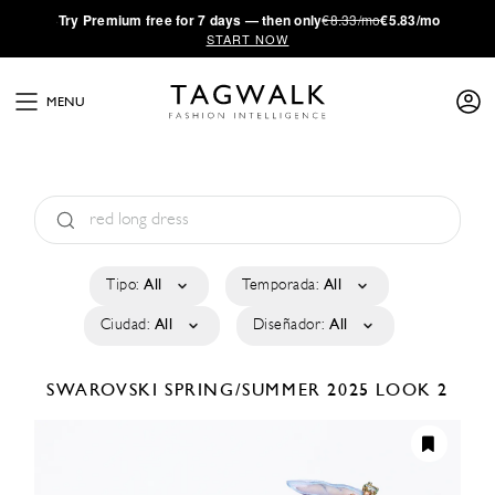
·
Try
Premium
free for 7 days — then only
€8.33/mo
€5.83/mo
START NOW
MENU
Tipo:
All
Temporada:
All
Ciudad:
All
Diseñador:
All
SWAROVSKI
SPRING/SUMMER 2025
LOOK 2