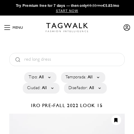
·
Try
Premium
free for 7 days — then only
€8.33/mo
€5.83/mo
START NOW
MENU
Tipo:
All
Temporada:
All
Ciudad:
All
Diseñador:
All
IRO
PRE-FALL 2022
LOOK 15