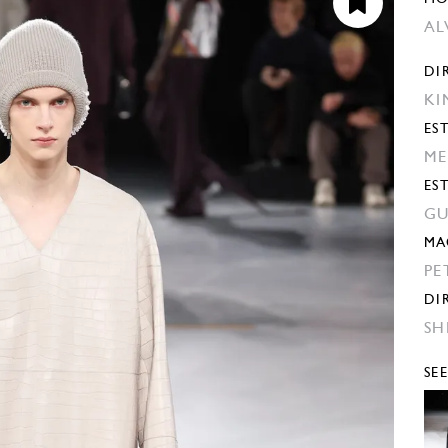
AL
DI
KI
EST
ME
ES
GU
MA
PE
DI
SH
SE