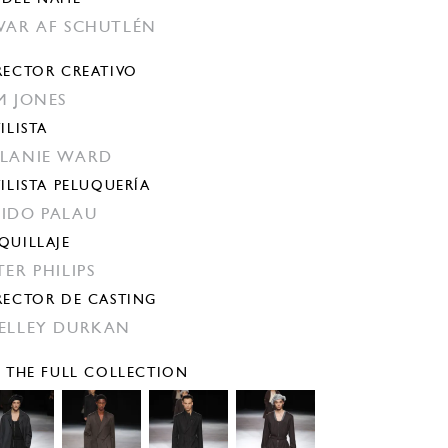
VAR AF SCHUTLÉN
RECTOR CREATIVO
M JONES
ILISTA
LANIE WARD
TILISTA PELUQUERÍA
IDO PALAU
QUILLAJE
TER PHILIPS
RECTOR DE CASTING
ELLEY DURKAN
E THE FULL COLLECTION