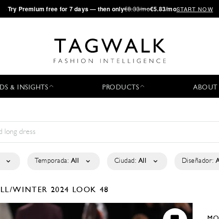
·
Try
Premium
free for 7 days — then only
€8.33/mo
€5.83/mo
START NOW
DS & INSIGHTS
PRODUCTS
ABOUT
Temporada:
All
Ciudad:
All
Diseñador:
A
LL/WINTER 2024
LOOK 48
MO