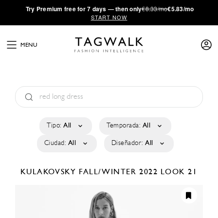
·
Try
Premium
free for 7 days — then only
€8.33/mo
€5.83/mo
START NOW
MENU
Tipo:
All
Temporada:
All
Ciudad:
All
Diseñador:
All
KULAKOVSKY
FALL/WINTER 2022
LOOK 21