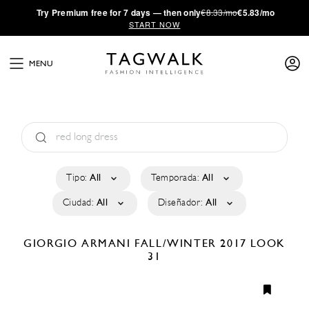
·
Try
Premium
free for 7 days — then only
€8.33/mo
€5.83/mo
START NOW
MENU
Tipo:
All
Temporada:
All
Ciudad:
All
Diseñador:
All
GIORGIO ARMANI
FALL/WINTER 2017
LOOK
31