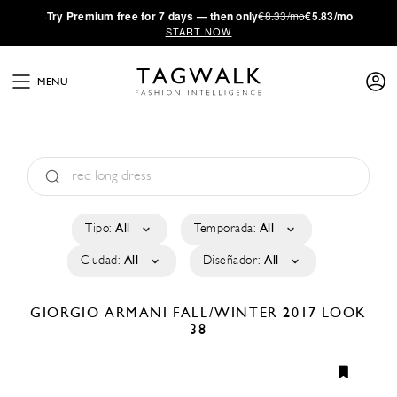
·
Try
Premium
free for 7 days — then only
€8.33/mo
€5.83/mo
START NOW
MENU
Tipo:
All
Temporada:
All
Ciudad:
All
Diseñador:
All
GIORGIO ARMANI
FALL/WINTER 2017
LOOK
38