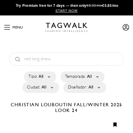
·
Try
Premium
free for 7 days — then only
€8.33/mo
€5.83/mo
START NOW
MENU
Tipo:
All
Temporada:
All
Ciudad:
All
Diseñador:
All
CHRISTIAN LOUBOUTIN
FALL/WINTER 2025
LOOK 24