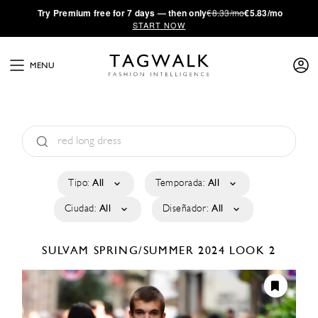
·
Try
Premium
free for 7 days — then only
€8.33/mo
€5.83/mo
START NOW
MENU
Tipo:
All
Temporada:
All
Ciudad:
All
Diseñador:
All
SULVAM
SPRING/SUMMER 2024
LOOK 2