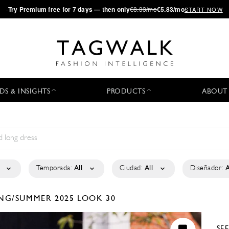
·
Try
Premium
free for 7 days — then only
€8.33/mo
€5.83/mo
START NOW
DS & INSIGHTS
PRODUCTS
ABOUT
Temporada:
All
Ciudad:
All
Diseñador:
A
ING/SUMMER 2025
LOOK 30
SE