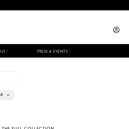
 US
PRESS & EVENTS
ll
E THE FULL COLLECTION