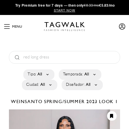
·
Try
Premium
free for 7 days — then only
€8.33/mo
€5.83/mo
START NOW
MENU
Tipo:
All
Temporada:
All
Ciudad:
All
Diseñador:
All
WEINSANTO
SPRING/SUMMER 2023
LOOK 1