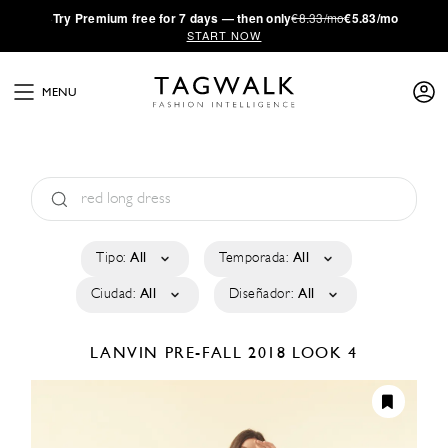
·
Try
Premium
free for 7 days — then only
€8.33/mo
€5.83/mo
START NOW
MENU
Tipo:
All
Temporada:
All
Ciudad:
All
Diseñador:
All
LANVIN
PRE-FALL 2018
LOOK 4