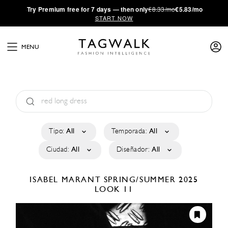
·
Try
Premium
free for 7 days — then only
€8.33/mo
€5.83/mo
START NOW
MENU
Tipo:
All
Temporada:
All
Ciudad:
All
Diseñador:
All
ISABEL MARANT
SPRING/SUMMER 2025
LOOK 11