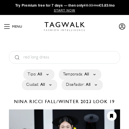
·
Try
Premium
free for 7 days — then only
€8.33/mo
€5.83/mo
START NOW
MENU
Tipo:
All
Temporada:
All
Ciudad:
All
Diseñador:
All
NINA RICCI
FALL/WINTER 2023
LOOK 19