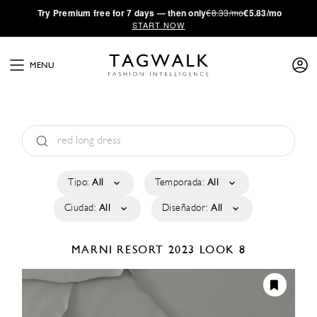
·
Try
Premium
free for 7 days — then only
€8.33/mo
€5.83/mo
START NOW
MENU
Tipo:
All
Temporada:
All
Ciudad:
All
Diseñador:
All
MARNI
RESORT 2023
LOOK 8