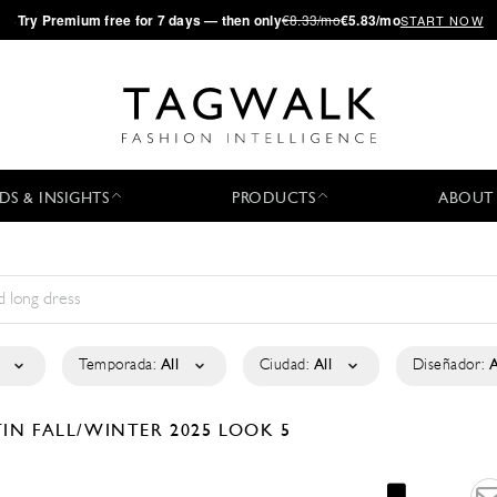
·
Try
Premium
free for 7 days — then only
€8.33/mo
€5.83/mo
START NOW
DS & INSIGHTS
PRODUCTS
ABOUT
Temporada:
All
Ciudad:
All
Diseñador:
A
TIN
FALL/WINTER 2025
LOOK 5