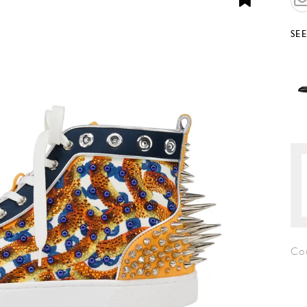
SE
Co