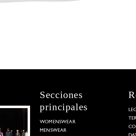
Secciones
R
principales
LE
TE
WOMENSWEAR
CO
MENSWEAR
DA