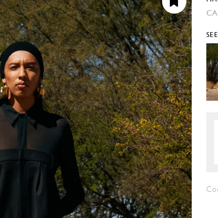
CA
SE
Cou