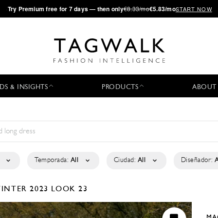
·
Try
Premium
free for 7 days — then only
€8.33/mo
€5.83/mo
START NOW
DS & INSIGHTS
PRODUCTS
ABOUT
Temporada:
All
Ciudad:
All
Diseñador:
A
INTER 2023
LOOK 23
MA