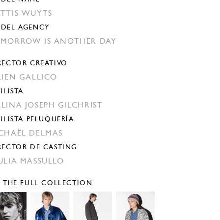
TTIS WUYTS
DEL AGENCY
MORROW IS ANOTHER DAY
RECTOR CREATIVO
LIEN GALLICO
ILISTA
LINA JOSEPH GILCHRIST
TILISTA PELUQUERÍA
CHAËL DELMAS
RECTOR DE CASTING
ULIA MASSULLO
E THE FULL COLLECTION