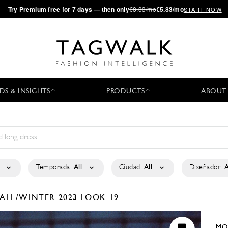
·
Try
Premium
free for 7 days — then only
€8.33/mo
€5.83/mo
START NOW
DS & INSIGHTS
PRODUCTS
ABOUT
Temporada:
All
Ciudad:
All
Diseñador:
A
FALL/WINTER 2023
LOOK 19
MO