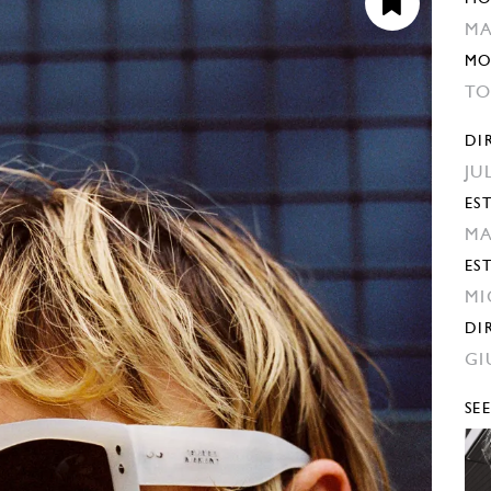
MA
MO
TO
DI
JU
EST
MA
ES
MI
DI
GI
SE