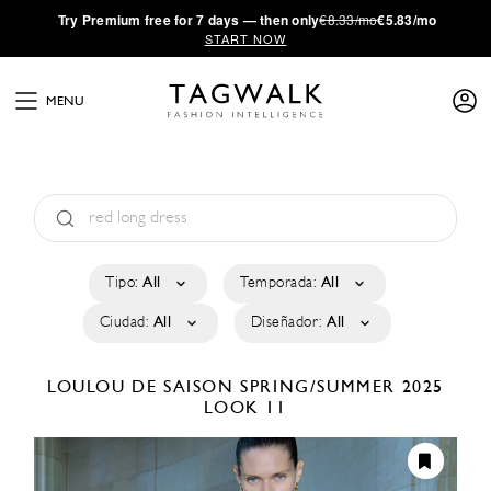
·
Try
Premium
free for 7 days — then only
€8.33/mo
€5.83/mo
START NOW
MENU
Tipo:
All
Temporada:
All
Ciudad:
All
Diseñador:
All
LOULOU DE SAISON
SPRING/SUMMER 2025
LOOK 11