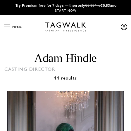
·
Try
Premium
free for 7 days — then only
€8.33/mo
€5.83/mo
START NOW
MENU
Adam Hindle
CASTING DIRECTOR
44 results