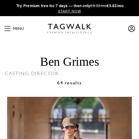
·
Try
Premium
free for 7 days — then only
€8.33/mo
€5.83/mo
START NOW
MENU
Ben Grimes
CASTING DIRECTOR
64 results