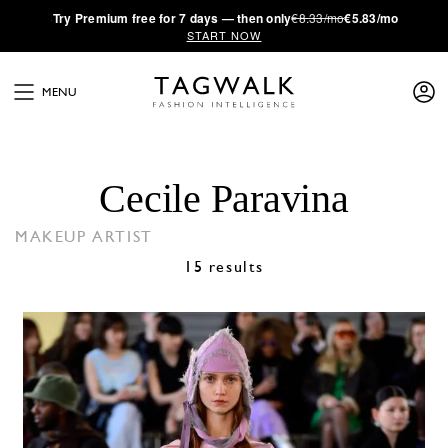
·
Try
Premium
free for 7 days — then only
€8.33/mo
€5.83/mo
START NOW
MENU
Cecile Paravina
MAKEUP ARTIST
15 results