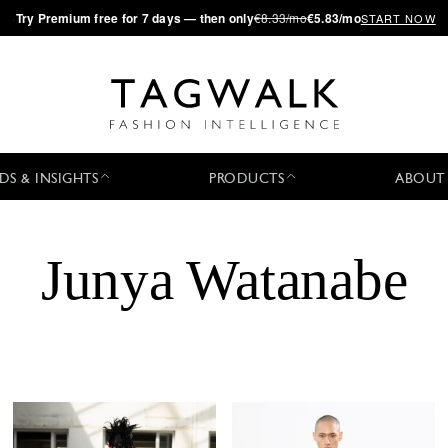
·
Try
Premium
free for 7 days — then only
€8.33/mo
€5.83/mo
START NOW
DS & INSIGHTS
PRODUCTS
ABOUT
Junya Watanabe