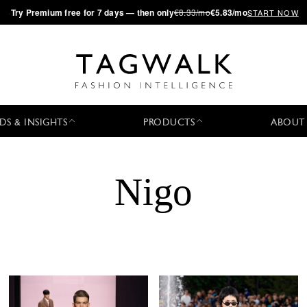
·
Try
Premium
free for 7 days — then only
€8.33/mo
€5.83/mo
START NOW
DS & INSIGHTS
PRODUCTS
ABOUT
Nigo