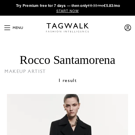
·
Try
Premium
free for 7 days — then only
€8.33/mo
€5.83/mo
START NOW
MENU
Rocco Santamorena
MAKEUP ARTIST
1 result