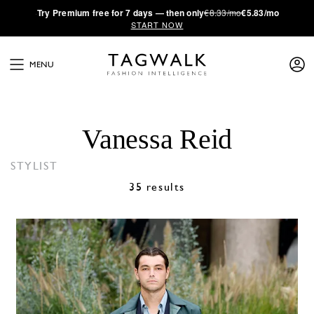
·
Try
Premium
free for 7 days — then only
€8.33/mo
€5.83/mo
START NOW
MENU
Vanessa Reid
STYLIST
35 results