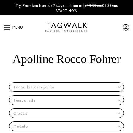
·
Try
Premium
free for 7 days — then only
€8.33/mo
€5.83/mo
START NOW
MENU
Apolline Rocco Fohrer
Todas las categorias
Temporada
Ciudad
Modelo