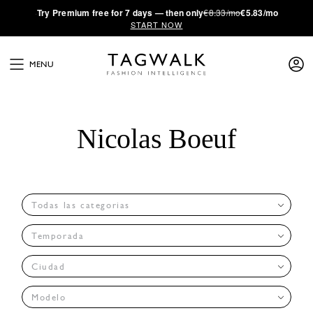
·
Try
Premium
free for 7 days — then only
€8.33/mo
€5.83/mo
START NOW
MENU
Nicolas Boeuf
Todas las categorias
Temporada
Ciudad
Modelo