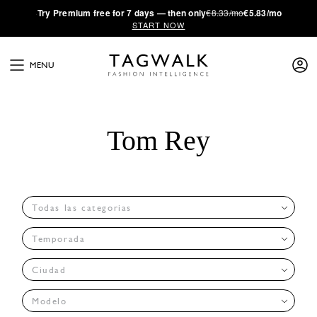
·
Try
Premium
free for 7 days — then only
€8.33/mo
€5.83/mo
START NOW
MENU
Tom Rey
Todas las categorias
Temporada
Ciudad
Modelo