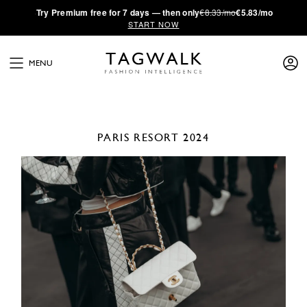
·
Try
Premium
free for 7 days — then only
€8.33/mo
€5.83/mo
START NOW
MENU
PARIS
RESORT 2024