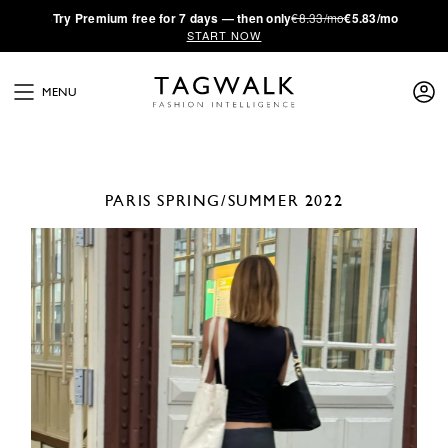
·
Try
Premium
free for 7 days — then only
€8.33/mo
€5.83/mo
START NOW
MENU
PARIS
SPRING/SUMMER 2022