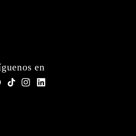
íguenos en