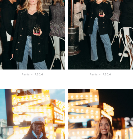
Paris
-
RS24
Paris
-
RS24