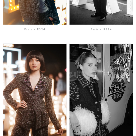
Paris
-
RS24
Paris
-
RS24