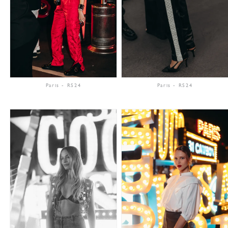
Paris
-
RS24
Paris
-
RS24