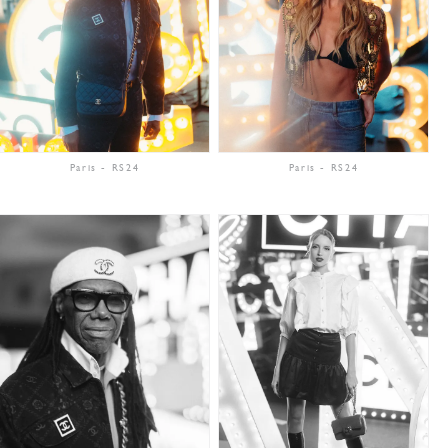
Paris
-
RS24
Paris
-
RS24