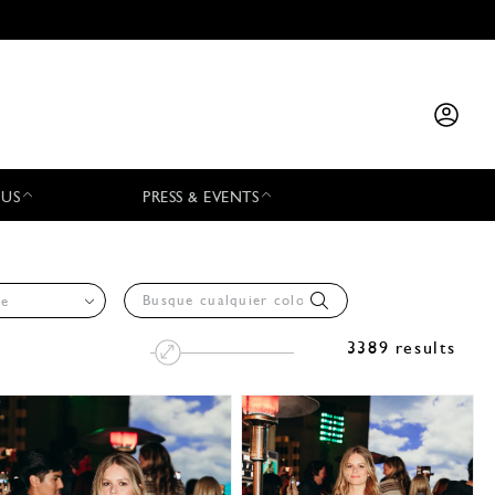
 US
PRESS & EVENTS
le
3389 results