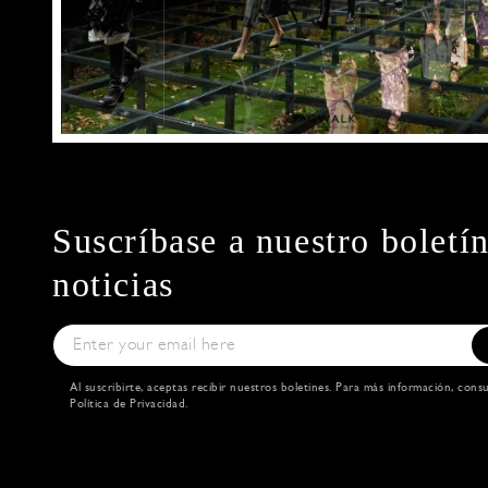
Suscríbase a nuestro boletí
noticias
Al suscribirte, aceptas recibir nuestros boletines. Para más información, cons
Política de Privacidad
.
Axeptio consent
Consent Management Platform: Personalize Your