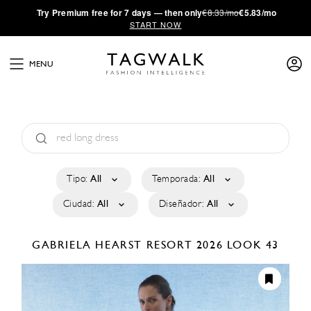
·
Try
Premium
free for 7 days — then only
€8.33/mo
€5.83/mo
START NOW
MENU
Tipo:
All
Temporada:
All
Ciudad:
All
Diseñador:
All
GABRIELA HEARST
RESORT 2026
LOOK 43