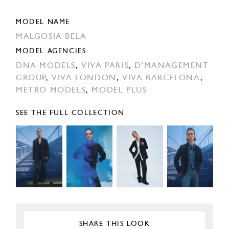
MODEL NAME
MALGOSIA BELA
MODEL AGENCIES
DNA MODELS
,
VIVA PARIS
,
D'MANAGEMENT
GROUP
,
VIVA LONDON
,
VIVA BARCELONA
,
METRO MODELS
,
MODEL PLUS
SEE THE FULL COLLECTION
SHARE THIS LOOK