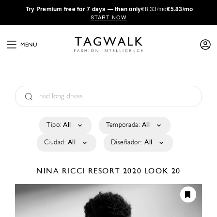
·
Try
Premium
free for 7 days — then only
€8.33/mo
€5.83/mo
START NOW
MENU
Tipo:
All
Temporada:
All
Ciudad:
All
Diseñador:
All
NINA RICCI
RESORT 2020
LOOK 20