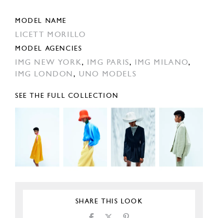
MODEL NAME
LICETT MORILLO
MODEL AGENCIES
IMG NEW YORK
,
IMG PARIS
,
IMG MILANO
,
IMG LONDON
,
UNO MODELS
SEE THE FULL COLLECTION
SHARE THIS LOOK