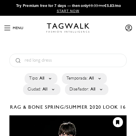
·
Try
Premium
free for 7 days — then only
€8.33/mo
€5.83/mo
START NOW
MENU
Tipo:
All
Temporada:
All
Ciudad:
All
Diseñador:
All
RAG & BONE
SPRING/SUMMER 2020
LOOK 16